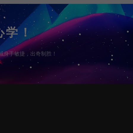
心学！
学科领域身手敏捷，出奇制胜！
￥0.01
购买了
一根辣条