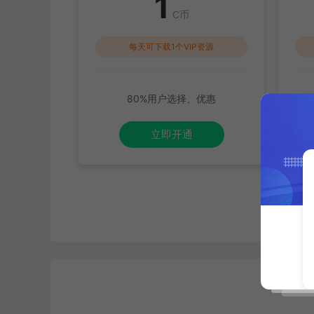
1
C币
每天可下载1个VIP资源
80%用户选择、优惠
满
查
立即开通