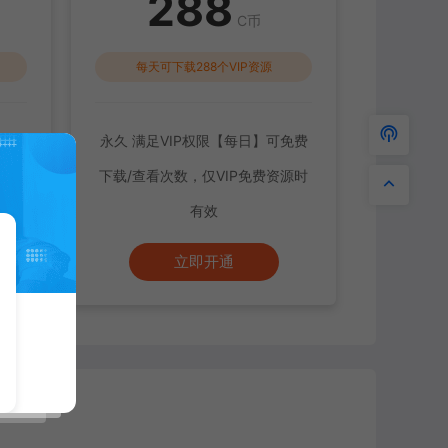
288
C币
每天可下载288个VIP资源
载/查
永久 满足VIP权限【每日】可免费
有效
下载/查看次数，仅VIP免费资源时
有效
立即开通