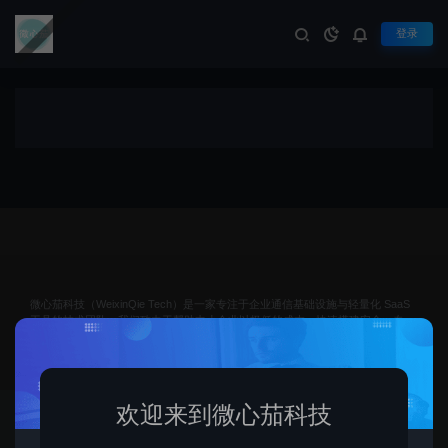
登录
提交信息
生活不止眼前的苟且，还有诗和远方
微心茄科技（WeixinQie Tech）是一家专注于企业通信基础设施与轻量化 SaaS
工具的技术团队。我们致力于帮助中小企业以极低的成本，快速搭建安全、专
业、可管理的数字化沟通体系——从企业邮箱、消息中台到自动化运维工具，我
们坚持“小而美、稳而强”的产品哲学。
欢迎来到微心茄科技
© 2026 微心茄科技 - SSSKR.COM . All rights reserved
网站地图
渝ICP备2025055005号-1